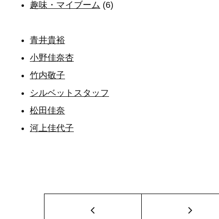
趣味・マイブーム
(6)
青井貴裕
小野佳奈杏
竹内敬子
シルベットスタッフ
松田佳奈
河上佳代子