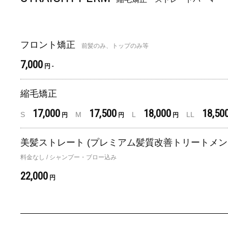
フロント矯正
前髪のみ、トップのみ等
7,000
円 -
縮毛矯正
17,000
17,500
18,000
18,50
S
M
L
LL
円
円
円
美髪ストレート (プレミアム髪質改善トリートメン
料金なし / シャンプー・ブロー込み
22,000
円