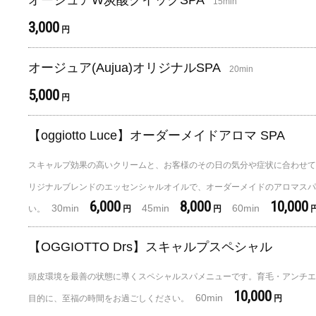
オージュアW炭酸クイックSPA
15min
3,000
円
オージュア(Aujua)オリジナルSPA
20min
5,000
円
【oggiotto Luce】オーダーメイドアロマ SPA
スキャルプ効果の高いクリームと、お客様のその日の気分や症状に合わせて
リジナルブレンドのエッセンシャルオイルで、オーダーメイドのアロマスパ
6,000
8,000
10,000
30min
45min
60min
い。
円
円
【OGGIOTTO Drs】スキャルプスペシャル
頭皮環境を最善の状態に導くスペシャルスパメニューです。育毛・アンチエ
10,000
60min
目的に、至福の時間をお過ごしください。
円