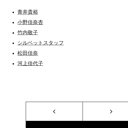
青井貴裕
小野佳奈杏
竹内敬子
シルベットスタッフ
松田佳奈
河上佳代子