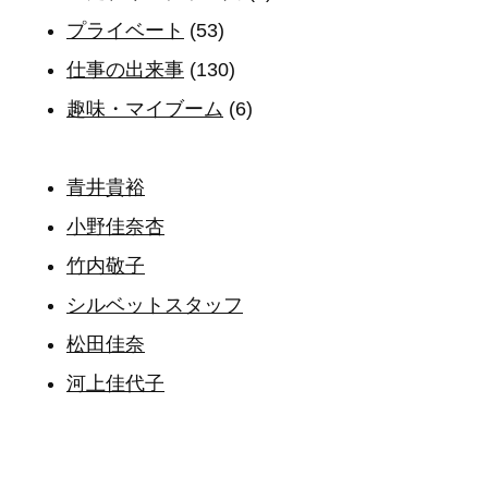
プライベート
(53)
仕事の出来事
(130)
趣味・マイブーム
(6)
青井貴裕
小野佳奈杏
竹内敬子
シルベットスタッフ
松田佳奈
河上佳代子