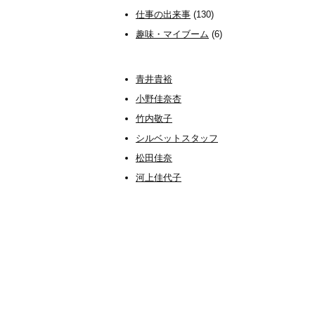
仕事の出来事
(130)
趣味・マイブーム
(6)
青井貴裕
小野佳奈杏
竹内敬子
シルベットスタッフ
松田佳奈
河上佳代子