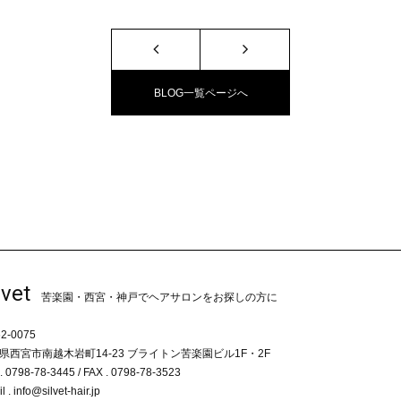
BLOG一覧ページへ
lvet
苦楽園・西宮・神戸でヘアサロンをお探しの方に
2-0075
県西宮市南越木岩町14-23 ブライトン苦楽園ビル1F・2F
. 0798-78-3445 / FAX . 0798-78-3523
l . info@silvet-hair.jp