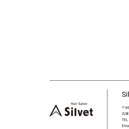
Si
〒66
兵庫
TEL 
Emai