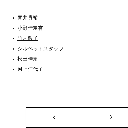
青井貴裕
小野佳奈杏
竹内敬子
シルベットスタッフ
松田佳奈
河上佳代子