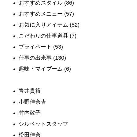
おすすめスタイル
(86)
おすすめメニュー
(57)
お気に入りアイテム
(52)
こだわりの仕事道具
(7)
プライベート
(53)
仕事の出来事
(130)
趣味・マイブーム
(6)
青井貴裕
小野佳奈杏
竹内敬子
シルベットスタッフ
松田佳奈